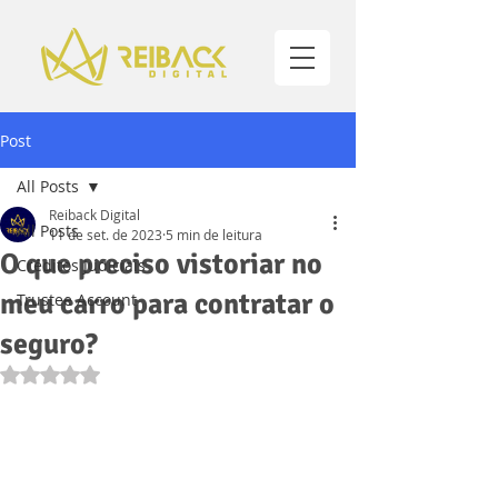
Post
All Posts
Reiback Digital
All Posts
11 de set. de 2023
5 min de leitura
O que preciso vistoriar no
Créditos Judiciais
meu carro para contratar o
Trustee Account
seguro?
Avaliado com NaN de 5 estrelas.