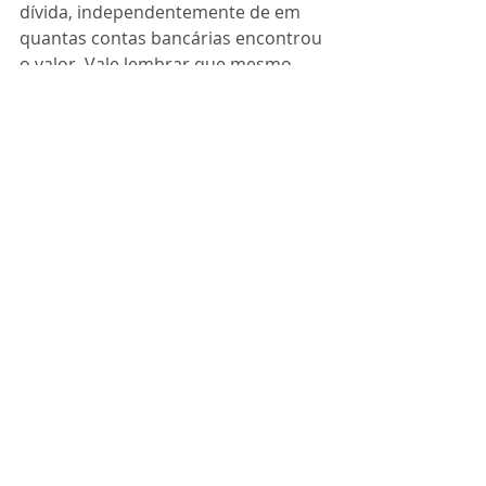
dívida, independentemente de em 
quantas contas bancárias encontrou 
o valor. Vale lembrar que mesmo 
existindo várias contas bancárias de 
titularidade do devedor, o limite da 
penhora será o do valor devido e 
determinado pelo Juiz.Caso uma 
conta salário seja bloqueada, caberá 
ao executado demonstrar no 
processo a origem dos valores e 
requerer o desbloqueio. Todavia, 
cabe ressaltar que a depender da 
natureza da dívida, estes valores 
também podem ser penhorados.
Trustee Account