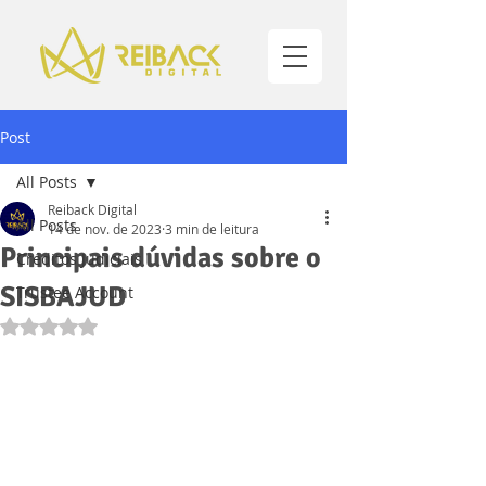
Post
All Posts
Reiback Digital
All Posts
14 de nov. de 2023
3 min de leitura
Principais dúvidas sobre o
Créditos Judiciais
SISBAJUD
Trustee Account
Avaliado com NaN de 5 estrelas.