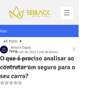
Post
All Posts
Reiback Digital
All Posts
11 de set. de 2023
3 min de leitura
O que é preciso analisar ao
Créditos Judiciais
contratar um seguro para o
Trustee Account
seu carro?
Avaliado com NaN de 5 estrelas.