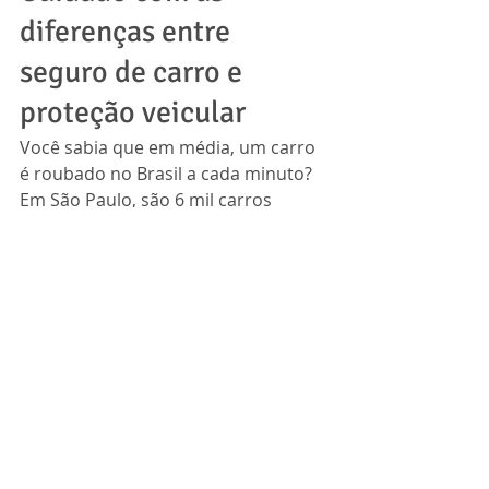
diferenças entre 
seguro de carro e 
proteção veicular
Você sabia que em média, um carro 
é roubado no Brasil a cada minuto? 
Em São Paulo, são 6 mil carros 
roubados por mês! Por isso, 
proteger o seu carro é cada vez mais 
importante.
Mas, cuidado para não confundir 
seguro de carro com proteção 
veicular.
Seguros