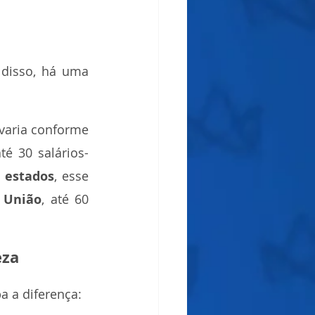
Não. Condenações por somas baixas não rendem precatório. Em vez disso, há uma 
 varia conforme 
té 30 salários-
 
estados
, esse 
 
União
, até 60 
eza
a a diferença: