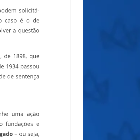
podem solicitá-
o caso é o de 
ver a questão 
4
, de 1898, que 
de 1934 passou 
de de sentença 
anhe uma ação 
o fundações e 
lgado
 – ou seja, 