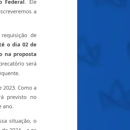
o Federal
. Ele 
screveremos a 
requisição de 
té o dia 02 de 
o na proposta 
precatório será 
equente.
 2023. Como a 
á previsto no 
e ano.
a situação, o 