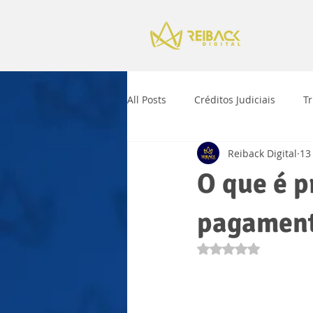
All Posts
Créditos Judiciais
T
Reiback Digital
13
O que é p
pagamen
Avaliado com NaN 