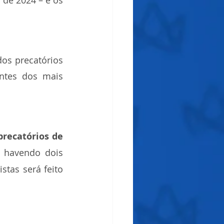
de 2024 – e os 
os precatórios 
ntes dos mais 
recatórios de 
: havendo dois 
tas será feito 