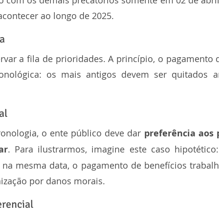
o com os demais precatórios somente em 02 de abril 
acontecer ao longo de 2025.
a
r a fila de prioridades. A princípio, o pagamento d
nológica: os mais antigos devem ser quitados a
al
onologia, o ente público deve dar 
preferência aos p
ar
. Para ilustrarmos, imagine este caso hipotético
 na mesma data, o pagamento de benefícios trabalhis
ização por danos morais.
rencial