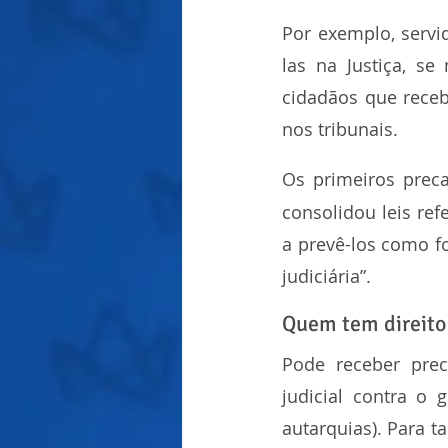
Por exemplo, servi
las na Justiça, se
cidadãos que receb
nos tribunais.
Os primeiros preca
consolidou leis ref
a prevê-los como f
judiciária”.
Quem tem direito
Pode receber prec
judicial contra o 
autarquias). Para t