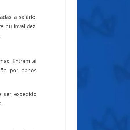
das a salário, 
 ou invalidez. 
.
as. Entram aí 
ção por danos 
 ser expedido 
o.