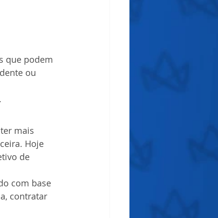
ais que podem 
dente ou 
.
ter mais 
eira. Hoje 
tivo de 
ado com base 
a, contratar 