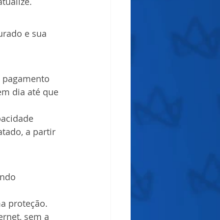
tualize.
urado e sua 
m pagamento 
em dia até que 
pacidade 
ado, a partir 
ando 
ma proteção. 
ernet, sem a 