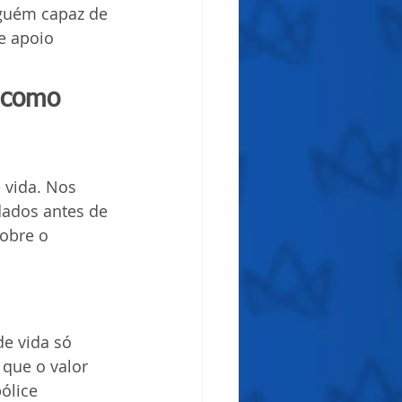
lguém capaz de 
e apoio 
 como 
vida. Nos 
dados antes de 
obre o 
e vida só 
que o valor 
ólice 