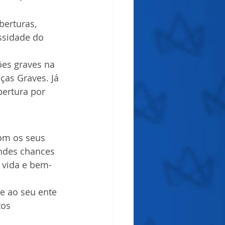
erturas, 
ssidade do 
es graves na 
ças Graves. Já 
bertura por 
om os seus 
ndes chances 
 vida e bem-
e ao seu ente 
os 