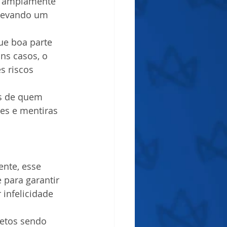
o amplamente 
 levando um 
ue boa parte 
ns casos, o 
s riscos 
as de quem 
es e mentiras 
nte, esse 
para garantir 
infelicidade 
etos sendo 