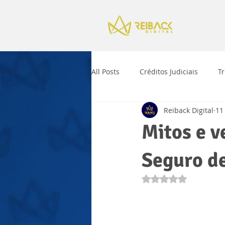
All Posts
Créditos Judiciais
T
Reiback Digital
11
Mitos e v
Seguro d
Avaliado com NaN 