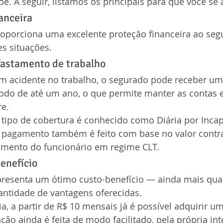
e. A seguir, listamos os principais para que você se a
anceira
roporciona uma excelente proteção financeira ao seg
es situações.
astamento de trabalho
m acidente no trabalho, o segurado pode receber u
íodo de até um ano, o que permite manter as contas 
re.
 tipo de cobertura é conhecido como Diária por Inca
 pagamento também é feito com base no valor contrat
tamento do funcionário em regime CLT.
enefício
presenta um ótimo custo-benefício — ainda mais qu
ntidade de vantagens oferecidas.
ia, a partir de R$ 10 mensais já é possível adquirir u
ação ainda é feita de modo facilitado, pela própria int