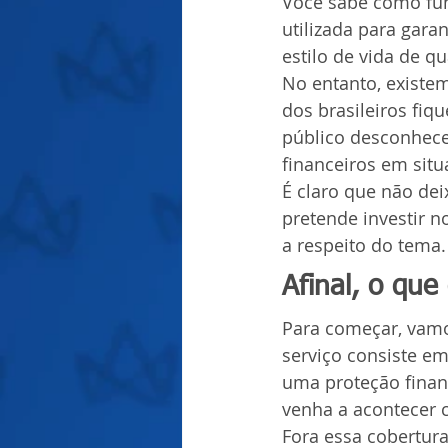
Você sabe como fun
utilizada para gar
estilo de vida de 
No entanto, existe
dos brasileiros fiq
público desconhece
financeiros em situ
É claro que não dei
pretende investir n
a respeito do tema. 
Afinal, o que
Para começar, vamo
serviço consiste e
uma proteção finan
venha a acontecer
Fora essa cobertur