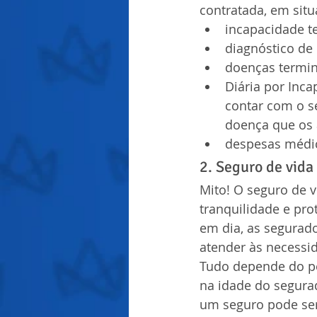
contratada, em sit
incapacidade te
diagnóstico de 
doenças termin
Diária por Inca
contar com o s
doença que os 
despesas médic
2. Seguro de vida
Mito! O seguro de 
tranquilidade e pro
em dia, as segurado
atender às necessi
Tudo depende do per
na idade do segurad
um seguro pode ser 