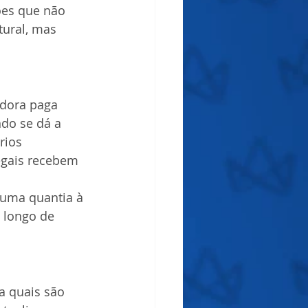
ões que não 
ural, mas 
dora paga 
do se dá a 
rios 
egais recebem 
 uma quantia à 
 longo de 
a quais são 