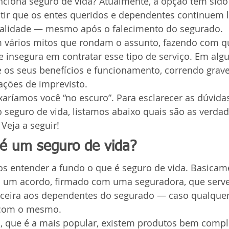
ciona seguro de vida? Atualmente, a opção tem sid
antir que os entes queridos e dependentes continuem
qualidade — mesmo após o falecimento do segurado.
m vários mitos que rondam o assunto, fazendo com q
ue insegura em contratar esse tipo de serviço. Em algu
 os seus benefícios e funcionamento, correndo grave
ações de imprevisto.
xaríamos você “no escuro”. Para esclarecer as dúvid
o seguro de vida, listamos abaixo quais são as verdad
Veja a seguir!
 é um seguro de vida?
s entender a fundo o que é seguro de vida. Basicame
m um acordo, firmado com uma seguradora, que serve 
ceira aos dependentes do segurado — caso qualquer 
 com o mesmo.
a, que é a mais popular, existem produtos bem compl