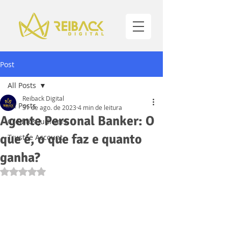
Post
All Posts
Reiback Digital
All Posts
31 de ago. de 2023
4 min de leitura
Agente Personal Banker: O
Créditos Judiciais
que é, o que faz e quanto
Trustee Account
ganha?
Avaliado com NaN de 5 estrelas.